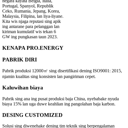
negara kayata Belgia, Italia,
Portugal, Spanyol, Republik
Ceko, Rumania, Jepang, Korea,
Malaysia, Filipina, lan liya-liyane.
Kita wis njaga reputasi sing apik
ing antarane para pelanggan lan
kiriman kumulatif wis tekan 6
GW ing pungkasan taun 2023.
KENAPA PRO.ENERGY
PABRIK DIRI
Pabrik produksi 12000㎡ sing disertifikasi dening ISO9001: 2015,
njamin kualitas sing konsisten lan pangiriman cepet.
Kaluwihan biaya
Pabrik sing ana ing pusat produksi baja China, nyebabake nyuda
biaya 15% lan uga duwe keahlian ing pangolahan baja karbon.
DESING CUSTOMIZED
Solusi sing diwenehake dening tim teknik sing berpengalaman