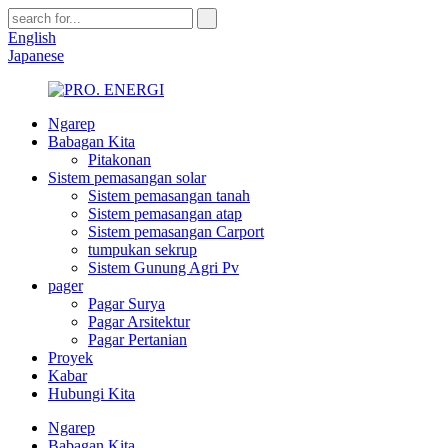
English
Japanese
Ngarep
Babagan Kita
Pitakonan
Sistem pemasangan solar
Sistem pemasangan tanah
Sistem pemasangan atap
Sistem pemasangan Carport
tumpukan sekrup
Sistem Gunung Agri Pv
pager
Pagar Surya
Pagar Arsitektur
Pagar Pertanian
Proyek
Kabar
Hubungi Kita
Ngarep
Babagan Kita