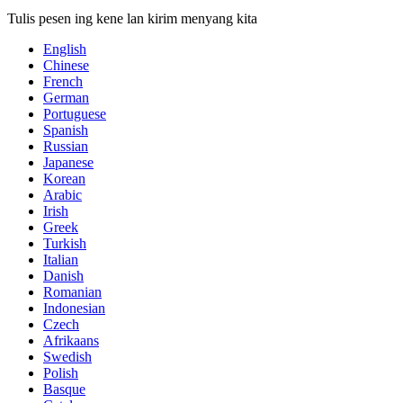
Tulis pesen ing kene lan kirim menyang kita
English
Chinese
French
German
Portuguese
Spanish
Russian
Japanese
Korean
Arabic
Irish
Greek
Turkish
Italian
Danish
Romanian
Indonesian
Czech
Afrikaans
Swedish
Polish
Basque