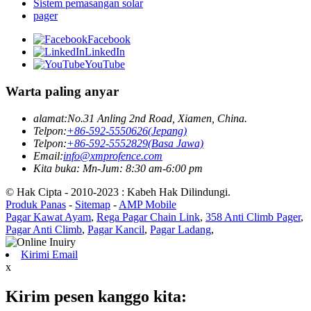
Sistem pemasangan solar
pager
Facebook
LinkedIn
YouTube
Warta paling anyar
alamat:
No.31 Anling 2nd Road, Xiamen, China.
Telpon:
+86-592-5550626(Jepang)
Telpon:
+86-592-5552829(Basa Jawa)
Email:
info@xmprofence.com
Kita buka: Mn-Jum: 8:30 am-6:00 pm
© Hak Cipta - 2010-2023 : Kabeh Hak Dilindungi.
Produk Panas
-
Sitemap
-
AMP Mobile
Pagar Kawat Ayam
,
Rega Pagar Chain Link
,
358 Anti Climb Pager
,
Pagar Anti Climb
,
Pagar Kancil
,
Pagar Ladang
,
Kirimi Email
x
Kirim pesen kanggo kita: