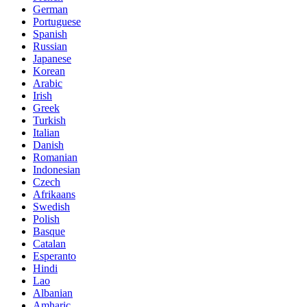
German
Portuguese
Spanish
Russian
Japanese
Korean
Arabic
Irish
Greek
Turkish
Italian
Danish
Romanian
Indonesian
Czech
Afrikaans
Swedish
Polish
Basque
Catalan
Esperanto
Hindi
Lao
Albanian
Amharic