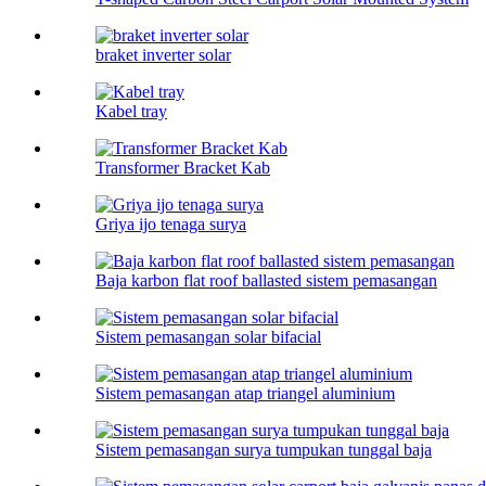
braket inverter solar
Kabel tray
Transformer Bracket Kab
Griya ijo tenaga surya
Baja karbon flat roof ballasted sistem pemasangan
Sistem pemasangan solar bifacial
Sistem pemasangan atap triangel aluminium
Sistem pemasangan surya tumpukan tunggal baja