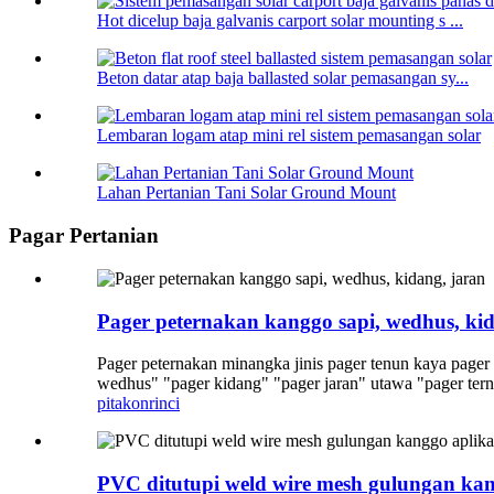
Hot dicelup baja galvanis carport solar mounting s ...
Beton datar atap baja ballasted solar pemasangan sy...
Lembaran logam atap mini rel sistem pemasangan solar
Lahan Pertanian Tani Solar Ground Mount
Pagar Pertanian
Pager peternakan kanggo sapi, wedhus, kid
Pager peternakan minangka jinis pager tenun kaya pager
wedhus" "pager kidang" "pager jaran" utawa "pager tern
pitakon
rinci
PVC ditutupi weld wire mesh gulungan kang