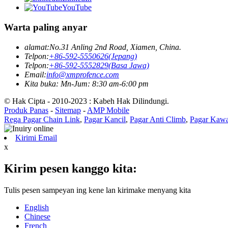
YouTube
Warta paling anyar
alamat:
No.31 Anling 2nd Road, Xiamen, China.
Telpon:
+86-592-5550626(Jepang)
Telpon:
+86-592-5552829(Basa Jawa)
Email:
info@xmprofence.com
Kita buka: Mn-Jum: 8:30 am-6:00 pm
© Hak Cipta - 2010-2023 : Kabeh Hak Dilindungi.
Produk Panas
-
Sitemap
-
AMP Mobile
Rega Pagar Chain Link
,
Pagar Kancil
,
Pagar Anti Climb
,
Pagar Kaw
Kirimi Email
x
Kirim pesen kanggo kita:
Tulis pesen sampeyan ing kene lan kirimake menyang kita
English
Chinese
French