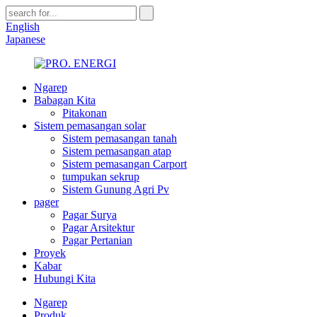
English
Japanese
Ngarep
Babagan Kita
Pitakonan
Sistem pemasangan solar
Sistem pemasangan tanah
Sistem pemasangan atap
Sistem pemasangan Carport
tumpukan sekrup
Sistem Gunung Agri Pv
pager
Pagar Surya
Pagar Arsitektur
Pagar Pertanian
Proyek
Kabar
Hubungi Kita
Ngarep
Produk