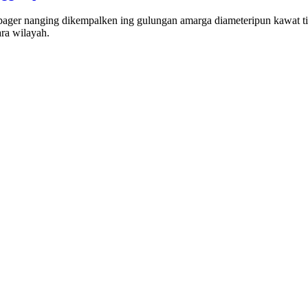
ager nanging dikempalken ing gulungan amarga diameteripun kawat tin
ra wilayah.