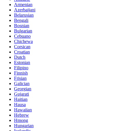
Armenian
Azerbaijani
Belarusian
Bengali
Bosnian
Bulgarian
Cebuano
Chichewa
Corsican
Croatian
Dutch
Estonian
Filipino
Finnish
Frisian
Galician
Georgian
Gujarati
Haitian
Hausa
Hawaiian
Hebrew
Hmong
Hungarian
Icelandic