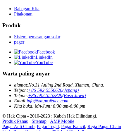
Babagan Kita
Pitakonan
Produk
Sistem pemasangan solar
pager
Facebook
LinkedIn
YouTube
Warta paling anyar
alamat:
No.31 Anling 2nd Road, Xiamen, China.
Telpon:
+86-592-5550626(Jepang)
Telpon:
+86-592-5552829(Basa Jawa)
Email:
info@xmprofence.com
Kita buka: Mn-Jum: 8:30 am-6:00 pm
© Hak Cipta - 2010-2023 : Kabeh Hak Dilindungi.
Produk Panas
-
Sitemap
-
AMP Mobile
Pagar Anti Climb
,
Pagar Tegal
,
Pagar Kancil
,
Rega Pagar Chain