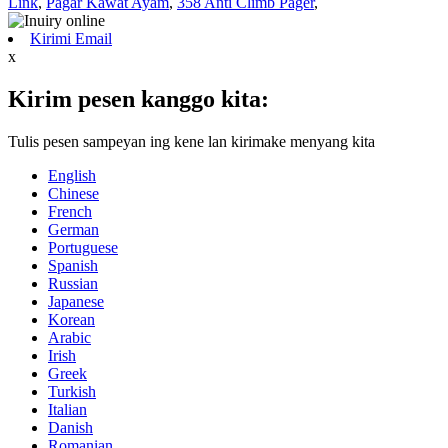
Link
,
Pagar Kawat Ayam
,
358 Anti Climb Pager
,
Kirimi Email
x
Kirim pesen kanggo kita:
Tulis pesen sampeyan ing kene lan kirimake menyang kita
English
Chinese
French
German
Portuguese
Spanish
Russian
Japanese
Korean
Arabic
Irish
Greek
Turkish
Italian
Danish
Romanian