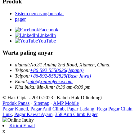
Produk
Sistem pemasangan solar
pager
Facebook
LinkedIn
YouTube
Warta paling anyar
alamat:
No.31 Anling 2nd Road, Xiamen, China.
Telpon:
+86-592-5550626(Jepang)
Telpon:
+86-592-5552829(Basa Jawa)
Email:
info@xmprofence.com
Kita buka: Mn-Jum: 8:30 am-6:00 pm
© Hak Cipta - 2010-2023 : Kabeh Hak Dilindungi.
Produk Panas
-
Sitemap
-
AMP Mobile
Pagar Kancil
,
Pagar Anti Climb
,
Pagar Ladang
,
Rega Pagar Chain
Link
,
Pagar Kawat Ayam
,
358 Anti Climb Pager
,
Kirimi Email
x