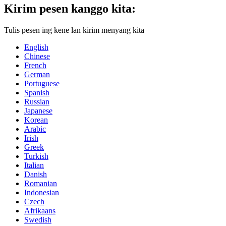
Kirim pesen kanggo kita:
Tulis pesen ing kene lan kirim menyang kita
English
Chinese
French
German
Portuguese
Spanish
Russian
Japanese
Korean
Arabic
Irish
Greek
Turkish
Italian
Danish
Romanian
Indonesian
Czech
Afrikaans
Swedish