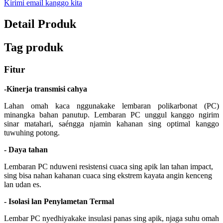
Kirimi email kanggo kita
Detail Produk
Tag produk
Fitur
-Kinerja transmisi cahya
Lahan omah kaca nggunakake lembaran polikarbonat (PC)
minangka bahan panutup. Lembaran PC unggul kanggo ngirim
sinar matahari, saéngga njamin kahanan sing optimal kanggo
tuwuhing potong.
- Daya tahan
Lembaran PC nduweni resistensi cuaca sing apik lan tahan impact,
sing bisa nahan kahanan cuaca sing ekstrem kayata angin kenceng
lan udan es.
- Isolasi lan Penylametan Termal
Lembar PC nyedhiyakake insulasi panas sing apik, njaga suhu omah