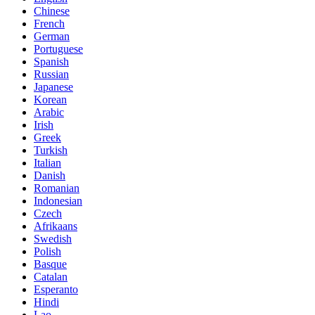
Chinese
French
German
Portuguese
Spanish
Russian
Japanese
Korean
Arabic
Irish
Greek
Turkish
Italian
Danish
Romanian
Indonesian
Czech
Afrikaans
Swedish
Polish
Basque
Catalan
Esperanto
Hindi
Lao