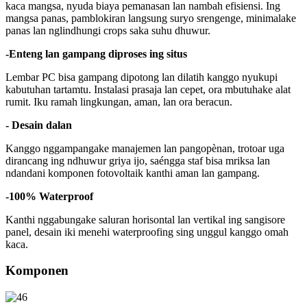
kaca mangsa, nyuda biaya pemanasan lan nambah efisiensi. Ing
mangsa panas, pamblokiran langsung suryo srengenge, minimalake
panas lan nglindhungi crops saka suhu dhuwur.
-Enteng lan gampang diproses ing situs
Lembar PC bisa gampang dipotong lan dilatih kanggo nyukupi
kabutuhan tartamtu. Instalasi prasaja lan cepet, ora mbutuhake alat
rumit. Iku ramah lingkungan, aman, lan ora beracun.
- Desain dalan
Kanggo nggampangake manajemen lan pangopènan, trotoar uga
dirancang ing ndhuwur griya ijo, saéngga staf bisa mriksa lan
ndandani komponen fotovoltaik kanthi aman lan gampang.
-100% Waterproof
Kanthi nggabungake saluran horisontal lan vertikal ing sangisore
panel, desain iki menehi waterproofing sing unggul kanggo omah
kaca.
Komponen