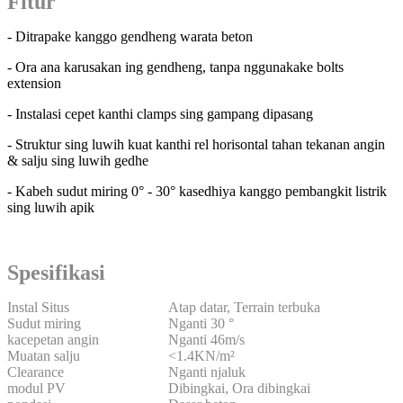
Fitur
- Ditrapake kanggo gendheng warata beton
- Ora ana karusakan ing gendheng, tanpa nggunakake bolts
extension
- Instalasi cepet kanthi clamps sing gampang dipasang
- Struktur sing luwih kuat kanthi rel horisontal tahan tekanan angin
& salju sing luwih gedhe
- Kabeh sudut miring 0° - 30° kasedhiya kanggo pembangkit listrik
sing luwih apik
Spesifikasi
Instal Situs
Atap datar, Terrain terbuka
Sudut miring
Nganti 30 °
kacepetan angin
Nganti 46m/s
Muatan salju
<1.4KN/m²
Clearance
Nganti njaluk
modul PV
Dibingkai, Ora dibingkai