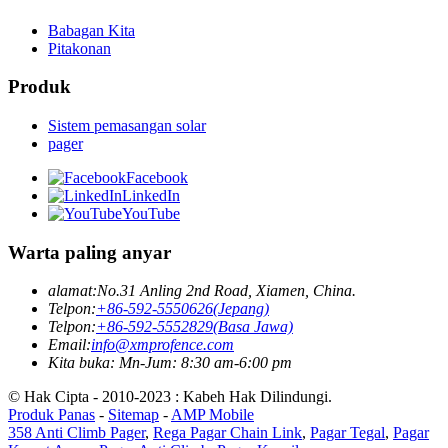
Babagan Kita
Pitakonan
Produk
Sistem pemasangan solar
pager
Facebook
LinkedIn
YouTube
Warta paling anyar
alamat:
No.31 Anling 2nd Road, Xiamen, China.
Telpon:
+86-592-5550626(Jepang)
Telpon:
+86-592-5552829(Basa Jawa)
Email:
info@xmprofence.com
Kita buka: Mn-Jum: 8:30 am-6:00 pm
© Hak Cipta - 2010-2023 : Kabeh Hak Dilindungi.
Produk Panas
-
Sitemap
-
AMP Mobile
358 Anti Climb Pager
,
Rega Pagar Chain Link
,
Pagar Tegal
,
Pagar