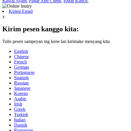
Kawat Ayam
,
Pagar Anti Climb
,
Pagar Kancil
,
Kirimi Email
x
Kirim pesen kanggo kita:
Tulis pesen sampeyan ing kene lan kirimake menyang kita
English
Chinese
French
German
Portuguese
Spanish
Russian
Japanese
Korean
Arabic
Irish
Greek
Turkish
Italian
Danish
Romanian