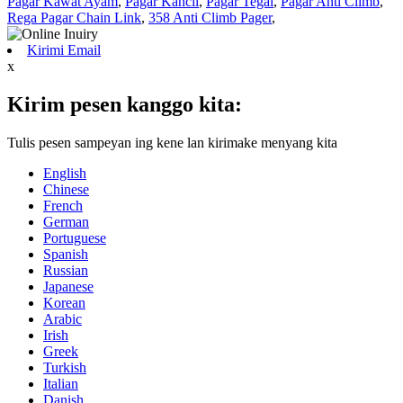
Pagar Kawat Ayam
,
Pagar Kancil
,
Pagar Tegal
,
Pagar Anti Climb
,
Rega Pagar Chain Link
,
358 Anti Climb Pager
,
Kirimi Email
x
Kirim pesen kanggo kita:
Tulis pesen sampeyan ing kene lan kirimake menyang kita
English
Chinese
French
German
Portuguese
Spanish
Russian
Japanese
Korean
Arabic
Irish
Greek
Turkish
Italian
Danish