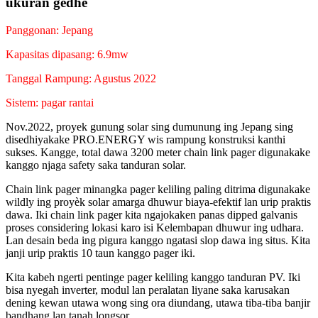
ukuran gedhe
Panggonan: Jepang
Kapasitas dipasang: 6.9mw
Tanggal Rampung: Agustus 2022
Sistem: pagar rantai
Nov.2022, proyek gunung solar sing dumunung ing Jepang sing
disedhiyakake PRO.ENERGY wis rampung konstruksi kanthi
sukses. Kangge, total dawa 3200 meter chain link pager digunakake
kanggo njaga safety saka tanduran solar.
Chain link pager minangka pager keliling paling ditrima digunakake
wildly ing proyèk solar amarga dhuwur biaya-efektif lan urip praktis
dawa. Iki chain link pager kita ngajokaken panas dipped galvanis
proses considering lokasi karo isi Kelembapan dhuwur ing udhara.
Lan desain beda ing pigura kanggo ngatasi slop dawa ing situs. Kita
janji urip praktis 10 taun kanggo pager iki.
Kita kabeh ngerti pentinge pager keliling kanggo tanduran PV. Iki
bisa nyegah inverter, modul lan peralatan liyane saka karusakan
dening kewan utawa wong sing ora diundang, utawa tiba-tiba banjir
bandhang lan tanah longsor.