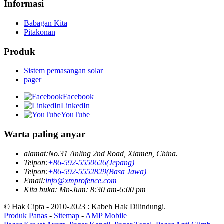
Informasi
Babagan Kita
Pitakonan
Produk
Sistem pemasangan solar
pager
Facebook
LinkedIn
YouTube
Warta paling anyar
alamat:
No.31 Anling 2nd Road, Xiamen, China.
Telpon:
+86-592-5550626(Jepang)
Telpon:
+86-592-5552829(Basa Jawa)
Email:
info@xmprofence.com
Kita buka: Mn-Jum: 8:30 am-6:00 pm
© Hak Cipta - 2010-2023 : Kabeh Hak Dilindungi.
Produk Panas
-
Sitemap
-
AMP Mobile