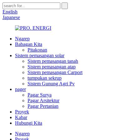
English
Japanese
Ngarep
Babagan Kita
Pitakonan
Sistem pemasangan solar
Sistem pemasangan tanah
Sistem pemasangan atap
Sistem pemasangan Carport
tumpukan sekrup
Sistem Gunung Agri Pv
pager
Pagar Surya
Pagar Arsitektur
Pagar Pertanian
Proyek
Kabar
Hubungi Kita
Ngarep
Proyek