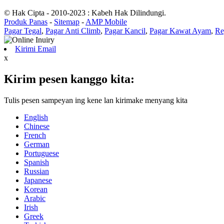
© Hak Cipta - 2010-2023 : Kabeh Hak Dilindungi.
Produk Panas
-
Sitemap
-
AMP Mobile
Pagar Tegal
,
Pagar Anti Climb
,
Pagar Kancil
,
Pagar Kawat Ayam
,
Re
Kirimi Email
x
Kirim pesen kanggo kita:
Tulis pesen sampeyan ing kene lan kirimake menyang kita
English
Chinese
French
German
Portuguese
Spanish
Russian
Japanese
Korean
Arabic
Irish
Greek