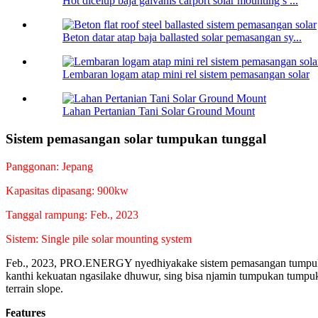
Hot dicelup baja galvanis carport solar mounting s ...
Beton datar atap baja ballasted solar pemasangan sy...
Lembaran logam atap mini rel sistem pemasangan solar
Lahan Pertanian Tani Solar Ground Mount
Sistem pemasangan solar tumpukan tunggal
Panggonan: Jepang
Kapasitas dipasang: 900kw
Tanggal rampung: Feb., 2023
Sistem: Single pile solar mounting system
Feb., 2023, PRO.ENERGY nyedhiyakake sistem pemasangan tumpukan 
kanthi kekuatan ngasilake dhuwur, sing bisa njamin tumpukan tumpuk
terrain slope.
eatures
F