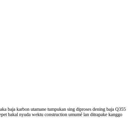
ka baja karbon utamane tumpukan sing diproses dening baja Q355
 cepet bakal nyuda wektu construction umumé lan ditrapake kanggo