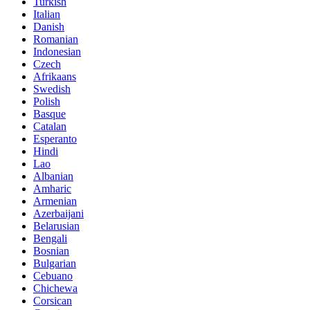
Turkish
Italian
Danish
Romanian
Indonesian
Czech
Afrikaans
Swedish
Polish
Basque
Catalan
Esperanto
Hindi
Lao
Albanian
Amharic
Armenian
Azerbaijani
Belarusian
Bengali
Bosnian
Bulgarian
Cebuano
Chichewa
Corsican