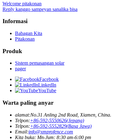
Welcome pitakonan
Reply kanggo sampeyan sanalika bisa
Informasi
Babagan Kita
Pitakonan
Produk
Sistem pemasangan solar
pager
Facebook
LinkedIn
YouTube
Warta paling anyar
alamat:
No.31 Anling 2nd Road, Xiamen, China.
Telpon:
+86-592-5550626(Jepang)
Telpon:
+86-592-5552829(Basa Jawa)
Email:
info@xmprofence.com
Kita buka: Mn-Jum: 8:30 am-6:00 pm